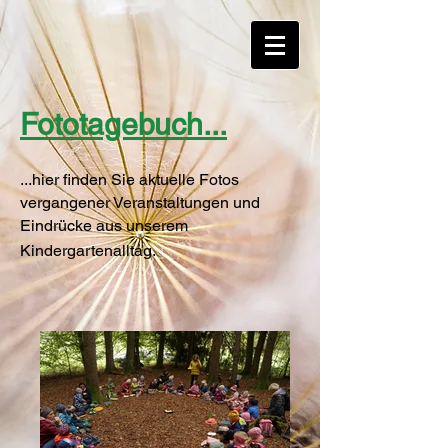
Fototagebuch...
...hier finden Sie aktuelle Fotos
vergangener Veranstaltungen und
Eindrücke aus unserem
Kindergartenallta
g.