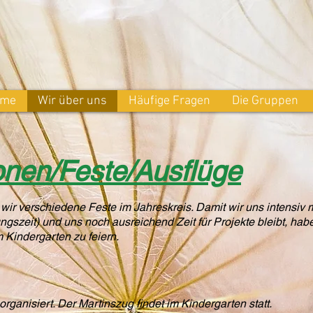
ome
Wir über uns
Häufige Fragen
Die Gruppen
onen/Feste/Ausflüge
wir verschiedene Feste im Jahreskreis. Damit wir uns intensiv 
gszeit) und uns noch ausreichend Zeit für Projekte bleibt, hab
m Kindergarten zu feiern.
rganisiert. Der Martinszug findet im Kindergarten statt.