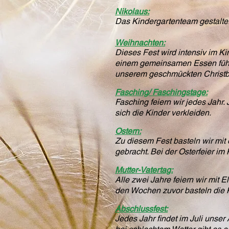
Nikolaus:
Das Kindergartenteam gestaltet f
Weihnachten:
Dieses Fest wird intensiv im Ki
einem gemeinsamen Essen führe
unserem geschmückten Christ
Fasching/ Faschingstage:
Fasching feiern wir jedes Jahr
sich die Kinder verkleiden.
Ostern:
Zu diesem Fest basteln wir mit
gebracht. Bei der Osterfeier im
Mutter-Vatertag:
Alle zwei Jahre feiern wir mit 
den Wochen zuvor basteln die K
Abschlussfest:
Jedes Jahr findet im Juli unser