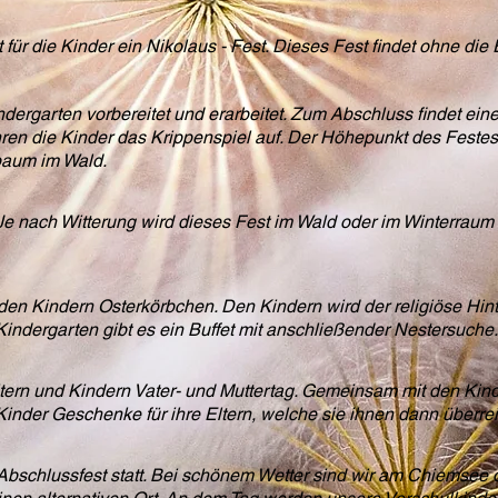
ür die Kinder ein Nikolaus - Fest. Dieses Fest findet ohne die El
ndergarten vorbereitet und erarbeitet. Zum Abschluss findet ein
n die Kinder das Krippenspiel auf. Der Höhepunkt des Festes 
baum im Wald.
. Je nach Witterung wird dieses Fest im Wald oder im Winterraum
 den Kindern Osterkörbchen. Den Kindern wird der religiöse Hi
 Kindergarten gibt es ein Buffet mit anschließender Nestersuche.
Eltern und Kindern Vater- und Muttertag. Gemeinsam mit den Kinder
inder Geschenke für ihre Eltern, welche sie ihnen dann überre
 Abschlussfest statt. Bei schönem Wetter sind wir am Chiemsee o