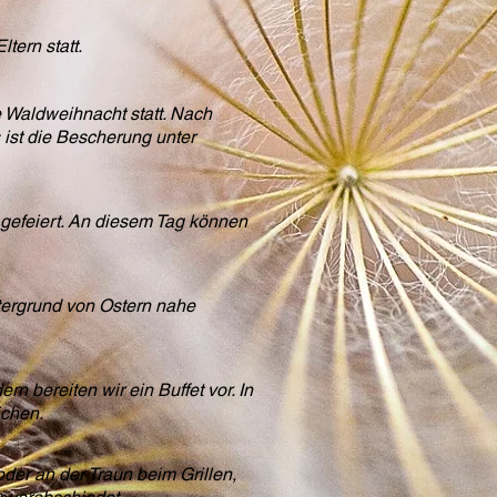
tern statt.
e Waldweihnacht statt. Nach
ist die Bescherung unter
 gefeiert. An diesem Tag können
ntergrund von Ostern nahe
n bereiten wir ein Buffet vor. In
ichen.
der an der Traun beim Grillen,